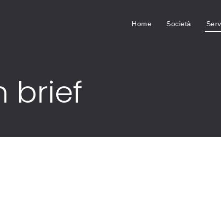
Home
Società
Serv
 brief