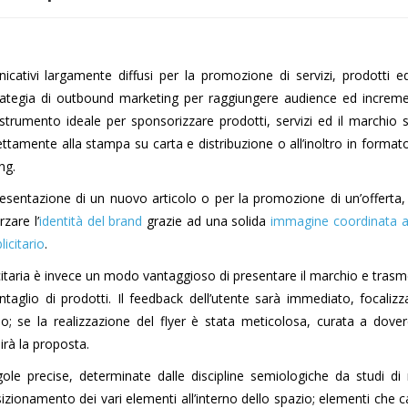
icativi largamente diffusi per la promozione di servizi, prodotti e
strategia di outbound marketing per raggiungere audience ed increme
 strumento ideale per sponsorizzare prodotti, servizi ed il marchio 
ettamente alla stampa su carta e distribuzione o all’inoltro in formato
ng.
esentazione di un nuovo articolo o per la promozione di un’offerta,
zare l’
identità del brand
grazie ad una solida
immagine coordinata a
icitario
.
itaria è invece un modo vantaggioso di presentare il marchio e trasm
entaglio di prodotti. Il feedback dell’utente sarà immediato, focalizz
ino; se la realizzazione del flyer è stata meticolosa, curata a dove
irà la proposta.
le precise, determinate dalle discipline semiologiche da studi di
 posizionamento dei vari elementi all’interno dello spazio; elementi che 