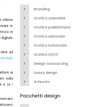
Branding
Grafica aziendale
d offerte
ntare le
Grafica pubblicitaria
stesso in
Grafica editoriale
 digitale
Grafica industriale
 oltre ad
Grafica UI/UX
ziendale
Design outsourcing
ettere ai
Luxury design
ato sulla
Artworks
re e se i
Pacchetti design
 mercato
catturano