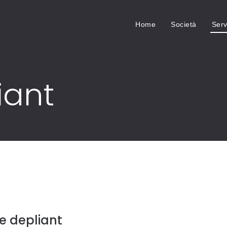
Home
Società
Serv
iant
 e depliant