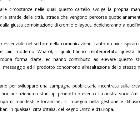
 dalle circostanze nelle quali questo cartello svolge la propria ma
per le strade delle città, strade che vengono percorse quotidianame
 dalla giusta combinazione di cromie e layout, dedicheranno a quell
 essenziale nel settore della comunicazione, tanto da aver ispirato a
el più moderno Wharol, i quali hanno reinterpretato questa 
propria forma d’arte, ed hanno contribuito ad elevare questo s
e il messaggio ed il prodotto concorrono all’esaltazione dello stesso
tario per sviluppare una campagna pubblicitaria incentrata sulla cre
 ad hoc per azienda o start-up, prodotto o evento. La nostra società di
mpa di manifesti e locandine, si impegna nella gestione e diffusio
bani in qualsiasi città d’Italia, del Regno Unito e d’Europa.