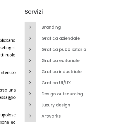
Servizi
Branding
Grafica aziendale
licitario
keting si
Grafica pubblicitaria
tti ruolo
Grafica editoriale
Grafica industriale
ritenuto
Grafica UI/UX
verso una
Design outsourcing
messaggio
Luxury design
rupolose
Artworks
sione ed