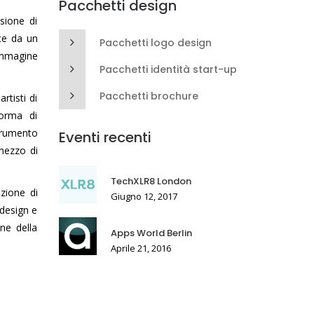
Pacchetti design
nsione di
nte da un
Pacchetti logo design
’immagine
Pacchetti identità start-up
Pacchetti brochure
rtisti di
forma di
trumento
Eventi recenti
 mezzo di
TechXLR8 London
azione di
Giugno 12, 2017
 design e
ne della
Apps World Berlin
Aprile 21, 2016