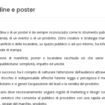
ine e poster
ndina o di un poster è da sempre riconosciuto come lo strumento pubb
ienda, di un evento o di un prodotto. Estro creativo e strategia mar
ifesti e delle locandine, su spazio pubblico o ad uso interno, ha infa
iale di stampa.
ione di manifesti, poster e locandine racchiude ciò che viene 
bblicitaria: semplicità, impatto ed unicità.
i successo ha il compito di catturare l’attenzione dell’audience attra
 d’occhio è indispensabile affinché l’utente legga e percepisca il 
itario e si generi l’acquisizione del lead o la vendita del prodotto.
itario deve necessariamente seguire regole di marketing e design sc
sintetico che consenta al pubblico di procedere con una rapida vi
d, slogan del marchio, prodotto.