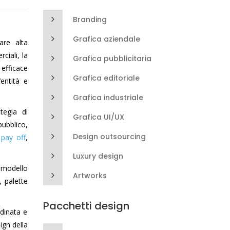
Branding
Grafica aziendale
are alta
ciali, la
Grafica pubblicitaria
 efficace
Grafica editoriale
entità e
Grafica industriale
tegia di
Grafica UI/UX
ubblico,
Design outsourcing
l
pay off
,
Luxury design
l modello
Artworks
, palette
Pacchetti design
rdinata e
ign della