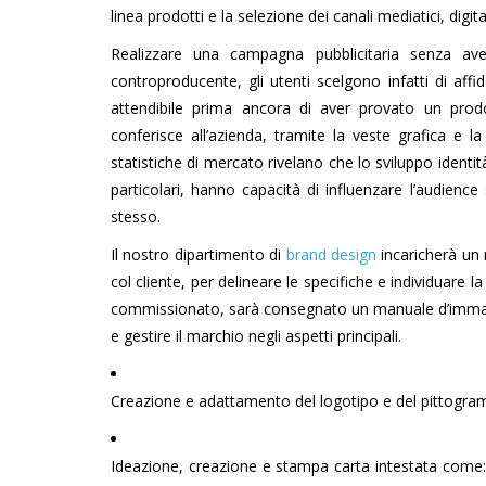
linea prodotti e la selezione dei canali mediatici, dig
Realizzare una campagna pubblicitaria senza av
controproducente, gli utenti scelgono infatti di af
attendibile prima ancora di aver provato un prodo
conferisce all’azienda, tramite la veste grafica e l
statistiche di mercato rivelano che lo sviluppo ident
particolari, hanno capacità di influenzare l’audienc
stesso.
Il nostro dipartimento di
brand design
incaricherà un n
col cliente, per delineare le specifiche e individuare 
commissionato, sarà consegnato un manuale d’immagi
e gestire il marchio negli aspetti principali.
Creazione e adattamento del logotipo e del pittogramm
Ideazione, creazione e stampa carta intestata come: bus