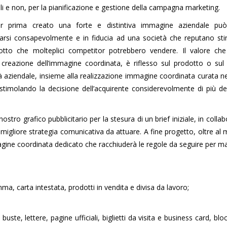
itali e non, per la pianificazione e gestione della campagna marketing.
er prima creato una forte e distintiva immagine aziendale pu
fidarsi consapevolmente e in fiducia ad una società che reputano st
tto che molteplici competitor potrebbero vendere. Il valore che 
a creazione dell’immagine coordinata, è riflesso sul prodotto o sul 
ità aziendale, insieme alla realizzazione immagine coordinata curata n
e stimolando la decisione dell’acquirente considerevolmente di più d
ostro grafico pubblicitario per la stesura di un brief iniziale, in colla
la migliore strategia comunicativa da attuare. A fine progetto, oltre al 
ne coordinata dedicato che racchiuderà le regole da seguire per m
a, carta intestata, prodotti in vendita e divisa da lavoro;
te, lettere, pagine ufficiali, biglietti da visita e business card, blo