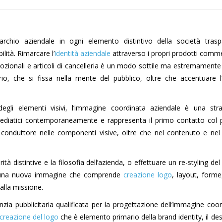
rchio aziendale in ogni elemento distintivo della società trasp
ilità. Rimarcare l’
identità aziendale
attraverso i propri prodotti commer
zionali e articoli di cancelleria è un modo sottile ma estremamente
io, che si fissa nella mente del pubblico, oltre che accentuare l’
egli elementi visivi, l’immagine coordinata aziendale è una stra
ediatici contemporaneamente e rappresenta il primo contatto col p
o conduttore nelle componenti visive, oltre che nel contenuto e ne
tà distintive e la filosofia dell’azienda, o effettuare un re-styling de
e una nuova immagine che comprende
creazione logo
, layout, forme
 alla missione.
zia pubblicitaria qualificata per la progettazione dell’immagine coo
creazione del logo
che è elemento primario della brand identity, il des