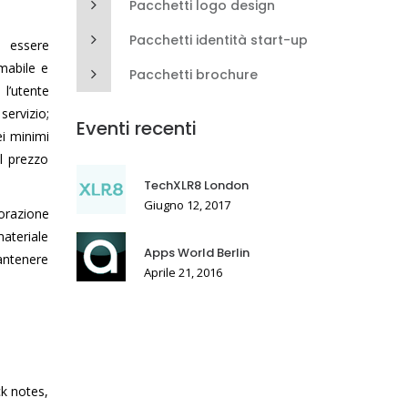
Pacchetti logo design
Pacchetti identità start-up
ò essere
imabile e
Pacchetti brochure
l’utente
servizio;
Eventi recenti
ei minimi
el prezzo
TechXLR8 London
Giugno 12, 2017
borazione
materiale
Apps World Berlin
antenere
Aprile 21, 2016
ck notes,