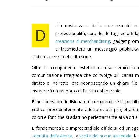
alla costanza e dalla coerenza del ma
D
professionalità, cura dei dettagli ed affidab
creazione di merchandising
, gadget promo
di trasmettere un messaggio pubblicitar
l’autorevolezza dell’istituzione.
Oltre la componente estetica e l’uso semiotico d
comunicazione integrata che coinvolge più canali m
diretto o indiretto, che riconoscendo un chiaro fil
instaurerà un rapporto di fiducia col marchio.
È indispensabile individuare e comprendere le peculiari
grafico precedentemente adottato, per progettar
colori e font che si adattino perfettamente ai valori e
È fondamentale e imprescindibile affidarsi ad un’agen
l’
identità dell’azienda
, la
scelta del nome aziendale
, la